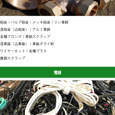
砲金｜バルブ砲金｜メッキ砲金｜リン青銅
混砲金（込砲金）｜アルミ青銅
各種ブロンズ｜青銅スクラップ
混真鍮（込真鍮）｜真鍮ダライ粉
ワイヤーカット｜各種ブラス
黄銅スクラップ
電線