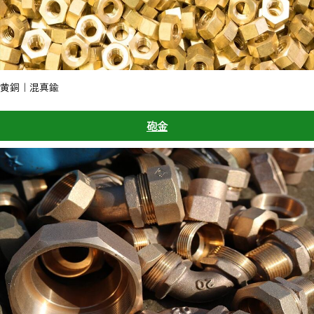
黄銅｜混真鍮
砲金