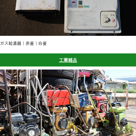
ガス給湯器｜赤釜｜白釜
工業雑品