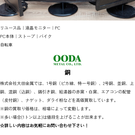
リユース品｜液晶モニター｜PC
PC本体｜ストーブ｜バイク
自転車
銅
株式会社大田金属では、1号銅（ピカ線、特一号銅）、2号銅、並銅、上
銅、混銅（込銅）、錫引き銅、給湯器の赤窯・白窯、エアコンの配管
（皮付銅）、ナゲット、ダライ粉などを高価買取しています。
※銅の買取り価格は、相場によって変動します。
※多い場合(1トン以上)は値段を上げることが出来ます。
☆詳しい内容はお気軽にお問い合わせ下さい！