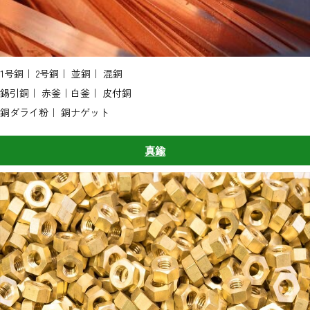
1号銅｜ 2号銅｜ 並銅｜ 混銅
錫引銅｜ 赤釜｜白釜｜ 皮付銅
銅ダライ粉｜ 銅ナゲット
真鍮